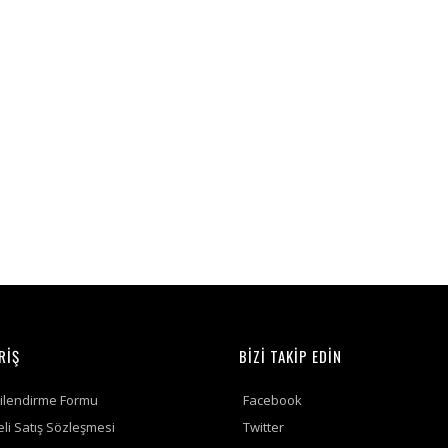
RİŞ
BİZİ TAKİP EDİN
gilendirme Formu
Facebook
li Satış Sözleşmesi
Twitter