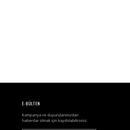
E-BÜLTEN
Kampanya ve duyurularımızdan
haberdar olmak için kaydolabilirsiniz.