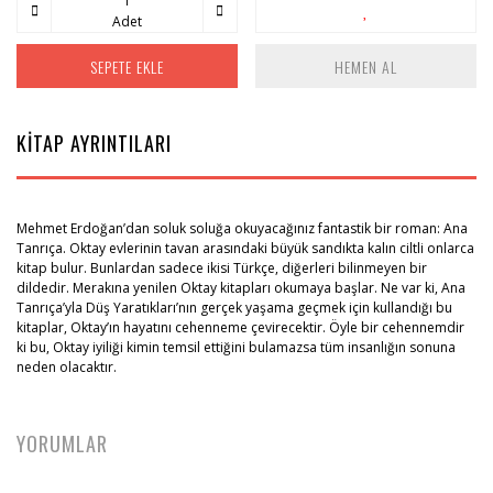
Adet
SEPETE EKLE
HEMEN AL
KİTAP AYRINTILARI
Mehmet Erdoğan’dan soluk soluğa okuyacağınız fantastik bir roman: Ana
Tanrıça. Oktay evlerinin tavan arasındaki büyük sandıkta kalın ciltli onlarca
kitap bulur. Bunlardan sadece ikisi Türkçe, diğerleri bilinmeyen bir
dildedir. Merakına yenilen Oktay kitapları okumaya başlar. Ne var ki, Ana
Tanrıça’yla Düş Yaratıkları’nın gerçek yaşama geçmek için kullandığı bu
kitaplar, Oktay’ın hayatını cehenneme çevirecektir. Öyle bir cehennemdir
ki bu, Oktay iyiliği kimin temsil ettiğini bulamazsa tüm insanlığın sonuna
neden olacaktır.
YORUMLAR