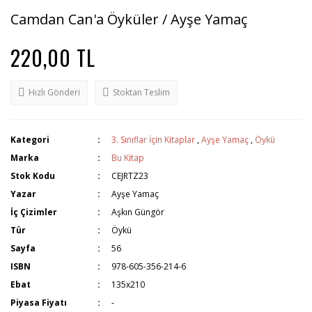
Camdan Can'a Öyküler / Ayşe Yamaç
220,00 TL
Hızlı Gönderi
Stoktan Teslim
Kategori
3. Sınıflar İçin Kitaplar
,
Ayşe Yamaç
,
Öykü
Marka
Bu Kitap
Stok Kodu
CEJRTZ23
Yazar
Ayşe Yamaç
İç Çizimler
Aşkın Güngör
Tür
Öykü
Sayfa
56
ISBN
978-605-356-214-6
Ebat
135x210
Piyasa Fiyatı
-