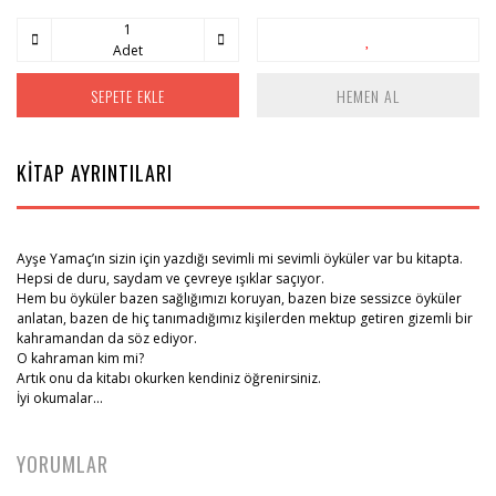
Adet
SEPETE EKLE
HEMEN AL
KİTAP AYRINTILARI
Ayşe Yamaç’ın sizin için yazdığı sevimli mi sevimli öyküler var bu kitapta.
Hepsi de duru, saydam ve çevreye ışıklar saçıyor.
Hem bu öyküler bazen sağlığımızı koruyan, bazen bize sessizce öyküler
anlatan, bazen de hiç tanımadığımız kişilerden mektup getiren gizemli bir
kahramandan da söz ediyor.
O kahraman kim mi?
Artık onu da kitabı okurken kendiniz öğrenirsiniz.
İyi okumalar...
YORUMLAR