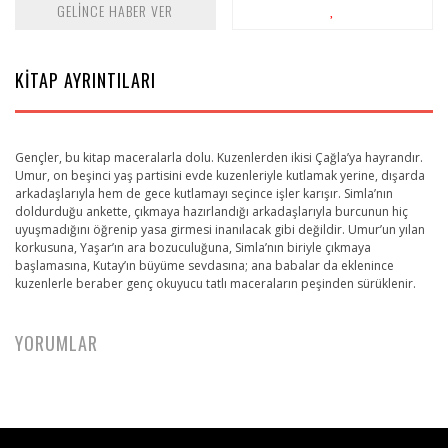
GELİNCE HABER VER
KİTAP AYRINTILARI
Gençler, bu kitap maceralarla dolu. Kuzenlerden ikisi Çağla’ya hayrandır.
Umur, on beşinci yaş partisini evde kuzenleriyle kutlamak yerine, dışarda
arkadaşlarıyla hem de gece kutlamayı seçince işler karışır. Simla’nın
doldurduğu ankette, çıkmaya hazırlandığı arkadaşlarıyla burcunun hiç
uyuşmadığını öğrenip yasa girmesi inanılacak gibi değildir. Umur’un yılan
korkusuna, Yaşar’ın ara bozuculuğuna, Simla’nın biriyle çıkmaya
başlamasına, Kutay’ın büyüme sevdasına; ana babalar da eklenince
kuzenlerle beraber genç okuyucu tatlı maceraların peşinden sürüklenir.
YORUMLAR