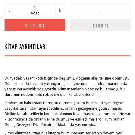
Adet
SEPETE EKLE
HEMEN AL
KİTAP AYRINTILARI
Dünyadaki yaşam kötü biçimde değişmiş, doğanın akışı tersine dönmüştü.
Gün ortasında karanlık yaşanıyor, gece uykusunun en tatlı zamanında da
yeryüzünü aydınlık boğuyordu. Bilim insanlarının çözüm bulamadığı bu
durumun nedeni, kötü robot ırkı olan Karabereliler’di.
Kitabımızın kahramanı Barış, bu duruma çözüm bulmak isteyen "ilginç”
uzaylılar tarafından ziyaret edilmiş, onların gezegenine götürülmüştü.
Birlikte Karabereliler’in korkunç planının bozulmasını sağlamışlardı. Ne var
ki sonrasında da onların eline düşmüş ve esir edilmişlerdi. Tüm bunlar
Güneş Gezegeni Dizisi’ni birinci kitabında yaşanmıştı…
Şimdi elinizde tuttuğunuz kitapta bu muhteşem serüvenin devamı yer