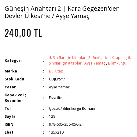
Güneşin Anahtarı 2 | Kara Gegezen'den
Devler Ülkesi'ne / Ayşe Yamaç
240,00 TL
4. Sınıflar İçin Kitaplar
,
5. Sınıflar İçin Kitaplar
,
6.
Kategori
Sınıflar İçin Kitaplar
,
Ayşe Yamaç
,
Bilimkurgu
Marka
Bu Kitap
Stok Kodu
CDJLPSY7
Yazar
Ayşe Yamaç
Kapak ve İç
Esra İlter
Resimler
Tür
Çocuk / Bilimkurgu Romanı
Sayfa
128
ISBN
978-605-356-056-2
Ebat
135x210