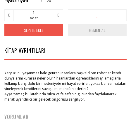
Piyasa Fiyatı
20
Adet
SEPETE EKLE
HEMEN AL
KİTAP AYRINTILARI
Yeryüzünü yaşanmaz hale getiren insanlara başkaldıran robotlar kendi
dünyalarını kurarsa neler olur? İnsanlardan öğrendiklerini iyi amaçlarla
kullanıp barış dolu bir medeniyete mi hayat verirler, yoksa benzer hataları
yineleyerek kendilerini savaşa mı mahkûm ederler?
Ayşe Yamaç bu kitabında bilim ve felsefenin gücünden faydalanarak
merak uyandırıcı bir gelecek öngörüsü sergiliyor.
YORUMLAR