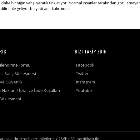
 daha bir yığın vahşi yaratık fink atıyor. Normal insanlar tarafından görülemeyen
edilir hale geliyor bu yedi anti-kahraman.
RİŞ
BİZİ TAKİP EDİN
gilendirme Formu
Facebook
li Satış Sözleşmesi
Twitter
k ve Güvenlik
Instagram
i Hakları / İptal ve İade Koşulları
Youtube
 Sözleşmesi
saklıdır. Kredi kartı bilgileriniz 256bit SSL sertifikası ile