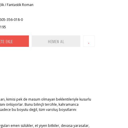
lik / Fantastik Roman
605-356-018-0
x195
ETE EKLE
HEMEN AL
ları, kimisi pek de masum olmayan beklentileriyle kusurlu
sını önlüyorlar. Bunu bilinçli tercihle, kahramanca
sadece bu boyutu değil, tüm varoluş boyutlarını
uları emen sülükler, et yiyen bitkiler, devasa yarasalar,