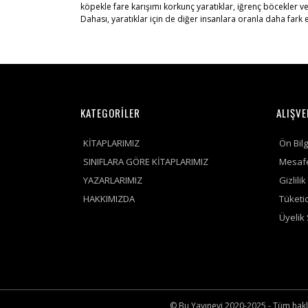
köpekle fare karışımı korkunç yaratıklar, iğrenç böcekler ve
Dahası, yaratıklar için de diğer insanlara oranla daha fark 
KATEGORİLER
ALIŞVE
KİTAPLARIMIZ
Ön Bil
SINIFLARA GÖRE KİTAPLARIMIZ
Mesafe
YAZARLARIMIZ
Gizlili
HAKKIMIZDA
Tüketic
Üyelik
© Bu Yayınevi 2020-2025 - Tüm hakları 