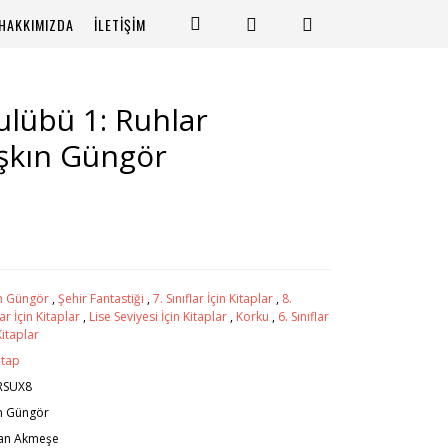
HAKKIMIZDA
İLETİŞİM
ulübü 1: Ruhlar
Aşkın Güngör
n Güngör
,
Şehir Fantastiği
,
7. Sınıflar İçin Kitaplar
,
8.
lar İçin Kitaplar
,
Lise Seviyesi İçin Kitaplar
,
Korku
,
6. Sınıflar
Kitaplar
itap
RSUX8
n Güngör
an Akmeşe