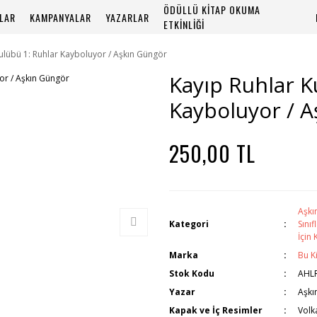
ÖDÜLLÜ KİTAP OKUMA
PLAR
KAMPANYALAR
YAZARLAR
ETKİNLİĞİ
ulübü 1: Ruhlar Kayboluyor / Aşkın Güngör
Kayıp Ruhlar K
Kayboluyor / 
250,00 TL
Aşkı
Kategori
Sınıf
İçin 
Marka
Bu K
Stok Kodu
AHL
Yazar
Aşkı
Kapak ve İç Resimler
Volk