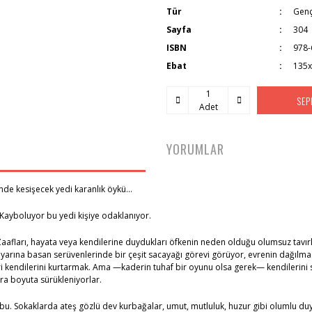
Tür
Genç
Sayfa
304
ISBN
978-
Ebat
135
SEP
Adet
YORUMLAR
inde kesişecek yedi karanlık öykü…
 Kayboluyor bu yedi kişiye odaklanıyor.
Zaafları, hayata veya kendilerine duydukları öfkenin neden olduğu olumsuz tavır
 diyarına basan serüvenlerinde bir çeşit sacayağı görevi görüyor, evrenin dağılma
i kendilerini kurtarmak. Ama —kaderin tuhaf bir oyunu olsa gerek— kendilerini 
ara boyuta sürükleniyorlar.
 bu. Sokaklarda ateş gözlü dev kurbağalar, umut, mutluluk, huzur gibi olumlu duyg