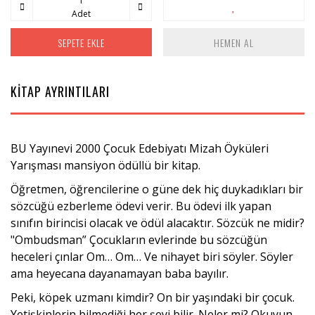
Adet
SEPETE EKLE
HEMEN AL
KİTAP AYRINTILARI
BU Yayınevi 2000 Çocuk Edebiyatı Mizah Öyküleri
Yarışması mansiyon ödüllü bir kitap.
Öğretmen, öğrencilerine o güne dek hiç duykadıkları bir
sözcüğü ezberleme ödevi verir. Bu ödevi ilk yapan
sınıfın birincisi olacak ve ödül alacaktır. Sözcük ne midir?
"Ombudsman” Çocukların evlerinde bu sözcüğün
heceleri çınlar Om… Om… Ve nihayet biri söyler. Söyler
ama heyecana dayanamayan baba bayılır.
Peki, köpek uzmanı kimdir? On bir yaşındaki bir çocuk.
Yetişkinlerin bilmediği her şeyi bilir. Neler mi? Okuyun