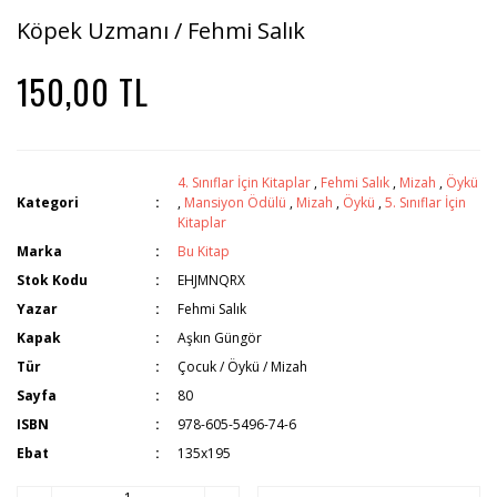
Köpek Uzmanı / Fehmi Salık
150,00 TL
4. Sınıflar İçin Kitaplar
,
Fehmi Salık
,
Mizah
,
Öykü
Kategori
,
Mansiyon Ödülü
,
Mizah
,
Öykü
,
5. Sınıflar İçin
Kitaplar
Marka
Bu Kitap
Stok Kodu
EHJMNQRX
Yazar
Fehmi Salık
Kapak
Aşkın Güngör
Tür
Çocuk / Öykü / Mizah
Sayfa
80
ISBN
978-605-5496-74-6
Ebat
135x195