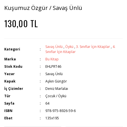
Kuşumuz Özgür / Savaş Ünlü
130,00 TL
Savaş Ünlü
,
Öykü
,
3. Sınıflar İçin Kitaplar
,
4.
Kategori
Sınıflar İçin Kitaplar
Marka
Bu Kitap
Stok Kodu
EHLPRT46
Yazar
Savaş Ünlü
Kapak
Aşkın Güngör
İç Çizimler
Deniz Marlalaı
Tür
Çocuk / Öykü
Sayfa
64
ISBN
978-975-8926-59-6
Ebat
135x195