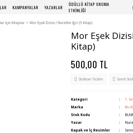
ÖDÜLLÜ KİTAP OKUMA
PLAR
KAMPANYALAR
YAZARLAR
ETKİNLİĞİ
flar İçin Kitaplar
Mor Eşek Dizisi / Nurettin İğci (5 Kitap)
Mor Eşek Dizisi
Kitap)
500,00 TL
Stoktan Teslim
Sınırlı Sto
Kategori
1. Sı
Marka
Bu K
Stok Kodu
BLN
Yazar
Nuret
Kapak ve İç Resimler
Sem