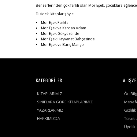
Benzerlerinden çok farklı olan Mor Eşek, çocuklara eğlenceli
Dizideki kitaplar şöyle:
Mor Eşek Parkta
Mor Eşek ve Kardan Adam
Mor Eşek Gökyüzünde
Mor Eşek Hayvanat Bahçesinde
Mor Eşek ve Barış Manço
KATEGORİLER
ALIŞVE
KİTAPLARIMIZ
Ön Bil
SINIFLARA GÖRE KİTAPLARIMIZ
Mesafe
YAZARLARIMIZ
Gizlili
HAKKIMIZDA
Tüketic
Üyelik