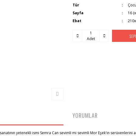
Tür
Çocu
Sayfa
16 (x
Ebat
210
SEP
Adet
YORUMLAR
 sanatının yetenekli ismi Semra Can sevimli mi sevimli Mor Eşek'in serüvenlerini a