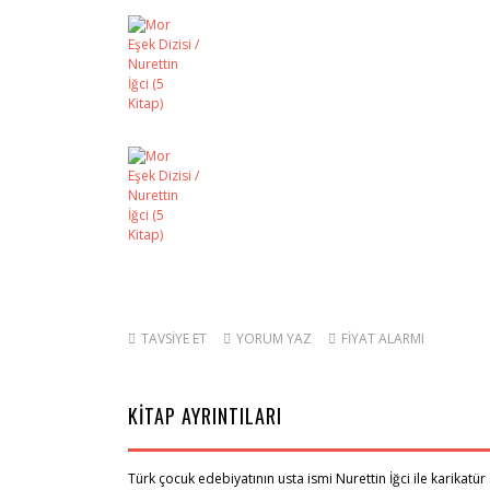
TAVSİYE ET
YORUM YAZ
FİYAT ALARMI
KİTAP AYRINTILARI
Türk çocuk edebiyatının usta ismi Nurettin İğci ile karikatür