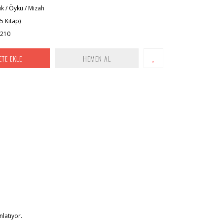
k / Öykü / Mizah
5 Kitap)
x210
ETE EKLE
HEMEN AL
nlatıyor.