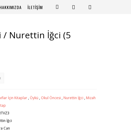
HAKKIMIZDA
İLETİŞİM
 / Nurettin İğci (5
k
nıflar İçin Kitaplar
,
Öykü
,
Okul Öncesi
,
Nurettin İğci
,
Mizah
itap
RTVZ3
tin İğci
ra Can