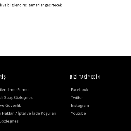
 ve bilgilendirici zamanlar geçirtecek.
RİŞ
BİZİ TAKİP EDİN
gilendirme Formu
Facebook
li Satış Sözleşmesi
Twitter
k ve Güvenlik
Instagram
i Hakları / İptal ve İade Koşulları
Youtube
 Sözleşmesi