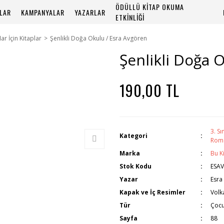
ÖDÜLLÜ KİTAP OKUMA
PLAR
KAMPANYALAR
YAZARLAR
ETKİNLİĞİ
flar İçin Kitaplar
Şenlikli Doğa Okulu / Esra Avgören
Şenlikli Doğa 
190,00 TL
3. Sı
Kategori
Rom
Marka
Bu K
Stok Kodu
ESA
Yazar
Esra
Kapak ve İç Resimler
Volk
Tür
Çocu
Sayfa
88