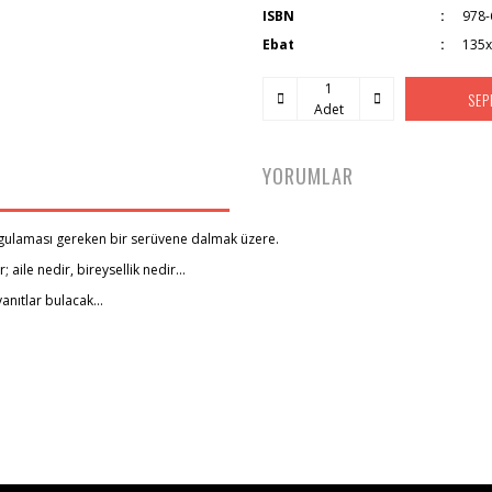
ISBN
978-
Ebat
135
SEP
Adet
YORUMLAR
sorgulaması gereken bir serüvene dalmak üzere.
 aile nedir, bireysellik nedir...
anıtlar bulacak...