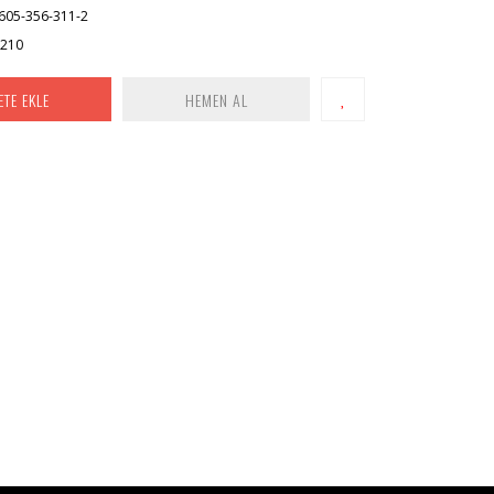
605-356-311-2
x210
ETE EKLE
HEMEN AL