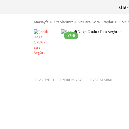
KİTA
Anasayfa
Kitaplarımız
Sınıflara Göre Kitaplar
3. Sını
YENİ
TAVSİYE ET
YORUM YAZ
FİYAT ALARMI