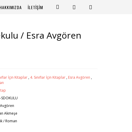
HAKKIMIZDA
İLETİŞİM
Okulu / Esra Avgören
nıflar İçin Kitaplar
,
4. Sınıflar İçin Kitaplar
,
Esra Avgören
,
an
itap
V-SDOKULU
 Avgören
an Akmeşe
k / Roman