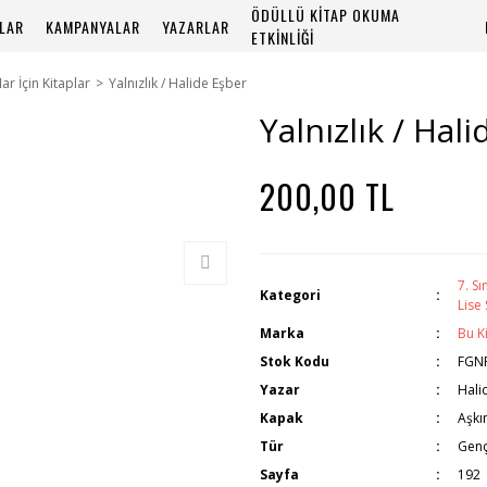
ÖDÜLLÜ KİTAP OKUMA
PLAR
KAMPANYALAR
YAZARLAR
ETKİNLİĞİ
flar İçin Kitaplar
Yalnızlık / Halide Eşber
Yalnızlık / Hal
200,00 TL
7. Sı
Kategori
Lise 
Marka
Bu K
Stok Kodu
FGN
Yazar
Hali
Kapak
Aşkı
Tür
Genç
Sayfa
192