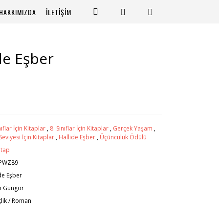
HAKKIMIZDA
İLETİŞİM
ide Eşber
nıflar İçin Kitaplar
,
8. Sınıflar İçin Kitaplar
,
Gerçek Yaşam
,
Seviyesi İçin Kitaplar
,
Hallide Eşber
,
Üçüncülük Ödülü
itap
PWZ89
de Eşber
n Güngör
lik / Roman