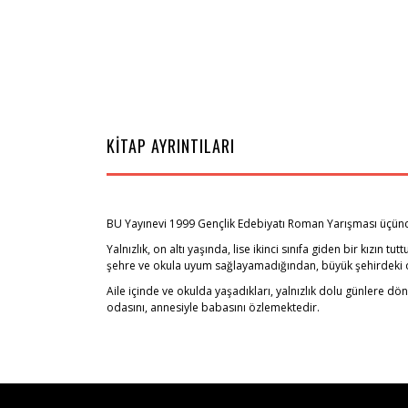
KİTAP AYRINTILARI
BU Yayınevi 1999 Gençlik Edebiyatı Roman Yarışması üçünc
Yalnızlık, on altı yaşında, lise ikinci sınıfa giden bir kı
şehre ve okula uyum sağlayamadığından, büyük şehirdeki o
Aile içinde ve okulda yaşadıkları, yalnızlık dolu günlere dö
odasını, annesiyle babasını özlemektedir.