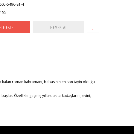
605-5496-81-4
x195
ETE EKLE
HEMEN AL
runda kalan roman kahramanı, babasının en son tayin olduğu
aşlar. Özellikle geçmiş yıllardaki arkadaşlarını, evini,