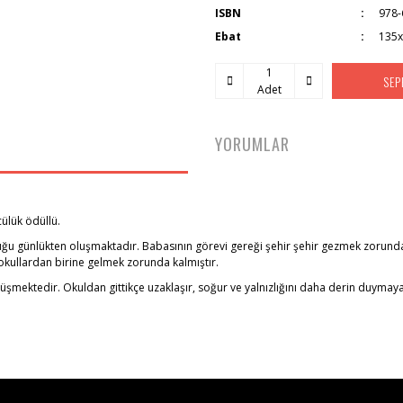
ISBN
978-
Ebat
135
SEP
Adet
YORUMLAR
ülük ödüllü.
zın tuttuğu günlükten oluşmaktadır. Babasının görevi gereği şehir şehir gezmek zo
kullardan birine gelmek zorunda kalmıştır.
nüşmektedir. Okuldan gittikçe uzaklaşır, soğur ve yalnızlığını daha derin duymaya b