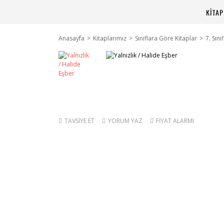
KİTA
Anasayfa
Kitaplarımız
Sınıflara Göre Kitaplar
7. Sını
TAVSİYE ET
YORUM YAZ
FİYAT ALARMI