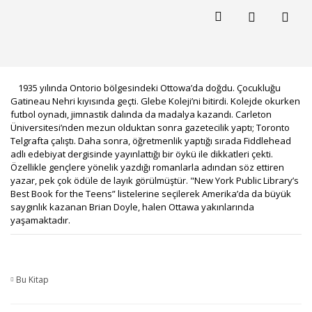
1935 yılında Ontorio bölgesindeki Ottowa’da doğdu. Çocukluğu
Gatineau Nehri kıyısında geçti. Glebe Koleji’ni bitirdi. Kolejde okurken
futbol oynadı, jimnastik dalında da madalya kazandı. Carleton
Üniversitesi’nden mezun olduktan sonra gazetecilik yaptı; Toronto
Telgrafta çalıştı. Daha sonra, öğretmenlik yaptığı sırada Fiddlehead
adlı edebiyat dergisinde yayınlattığı bir öykü ile dikkatleri çekti.
Özellikle gençlere yönelik yazdığı romanlarla adından söz ettiren
yazar, pek çok ödüle de layık görülmüştür. "New York Public Library’s
Best Book for the Teens” listelerine seçilerek Amerika’da da büyük
saygınlık kazanan Brian Doyle, halen Ottawa yakınlarında
yaşamaktadır.
Bu Kitap