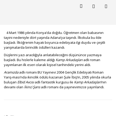
4 Mart 1986 yılında Konya’da doğdu. Öğretmen olan babasının
tayini nedeniyle dört yaşında Adana’ya taşındı. İlkokula bu ilde
başladı. İlköğrenim hayatı boyunca edebiyata ilgi duydu ve çeşitli
yarışmalarda birincilik ödülleri kazandı.
Düşlerini yazı aracılığıyla anlatabileceğini düşününce yazmaya
başladı. Bu hislerle kaleme aldığı
Kamp Arkadaşları
adlı roman
yayımlanan ilk eseri olarak kişisel tarihindeki yerini aldı.
Aramızda
adlı romanı BU Yayınevi 2004 Gençlik Edebiyatı Roman
Yarış-ması’nda ikincilik ödülü kazanan Şule İbiş’in, 2005 yılında okurla
buluşan
Elbid Avcısı
adlı fantastik kurgusu ile
Kamp Arkadaşları
’nın
devamı olan
İkinci Şans
adlı romanı da yayınevimizce yayınlandı.