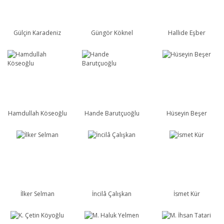
Gülçin Karadeniz
Güngör Köknel
Hallide Eşber
Hamdullah Köseoğlu
Hande Barutçuoğlu
Hüseyin Beşer
İlker Selman
İncilâ Çalışkan
İsmet Kür