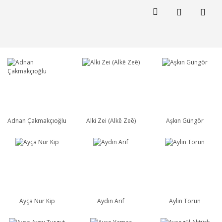
Adnan Çakmakçıoğlu
Alki Zei (Alkē Zeē)
Aşkın Güngör
Ayça Nur Kip
Aydın Arif
Aylin Torun