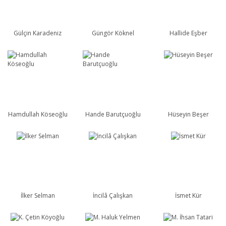
Gülçin Karadeniz
Güngör Köknel
Hallide Eşber
Hamdullah Köseoğlu
Hande Barutçuoğlu
Hüseyin Beşer
İlker Selman
İncilâ Çalışkan
İsmet Kür