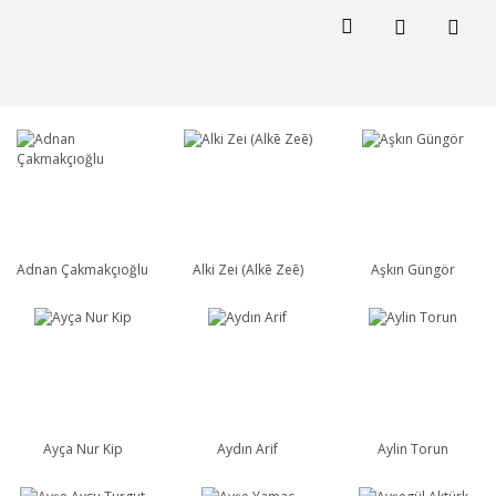
Adnan Çakmakçıoğlu
Alki Zei (Alkē Zeē)
Aşkın Güngör
Ayça Nur Kip
Aydın Arif
Aylin Torun