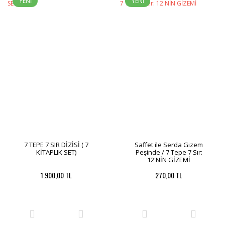
YENİ
YENİ
7 TEPE 7 SIR DİZİSİ ( 7
Saffet ile Serda Gizem
KİTAPLIK SET)
Peşinde / 7 Tepe 7 Sır:
12'NİN GİZEMİ
1.900,00 TL
270,00 TL