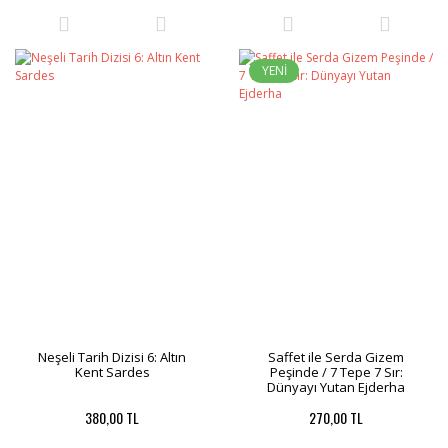
YENİ
Neşeli Tarih Dizisi 6: Altın
Saffet ile Serda Gizem
Kent Sardes
Peşinde / 7 Tepe 7 Sır:
Dünyayı Yutan Ejderha
380,00 TL
270,00 TL