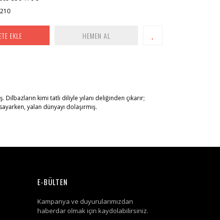
x210
ETE EKLE
HEMEN AL
lbazların kimi tatlı diliyle yılanı deliğinden çıkarır;
 sayarken, yalan dünyayı dolaşırmış.
E-BÜLTEN
Kampanya ve duyurularımızdan
haberdar olmak için kaydolabilirsiniz.