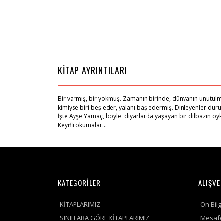
KİTAP AYRINTILARI
Bir varmış, bir yokmuş. Zamanın birinde, dünyanın unutulmuş b
kimiyse biri beş eder, yalanı baş edermiş. Dinleyenler duru
İşte Ayşe Yamaç, böyle diyarlarda yaşayan bir dilbazın öyk
Keyifli okumalar...
KATEGORİLER
ALIŞVE
KİTAPLARIMIZ
Ön Bil
SINIFLARA GÖRE KİTAPLARIMIZ
Mesafe