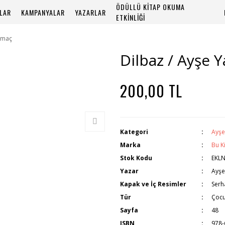
ÖDÜLLÜ KİTAP OKUMA
PLAR
KAMPANYALAR
YAZARLAR
ETKİNLİĞİ
amaç
Dilbaz / Ayşe 
200,00 TL
Kategori
Ayş
Marka
Bu K
Stok Kodu
EKL
Yazar
Ayş
Kapak ve İç Resimler
Serha
Tür
Çocu
Sayfa
48
ISBN
978-