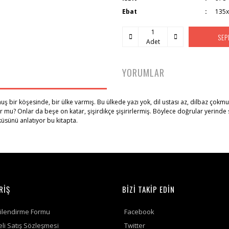
Ebat
135
SEP
Adet
YORUMLAR
ir köşesinde, bir ülke varmış. Bu ülkede yazı yok, dil ustası az, dilbaz çokmuş. Di
r mu? Onlar da beşe on katar, şişirdikçe şişirirlermiş. Böylece doğrular yerinde
üsünü anlatıyor bu kitapta.
RİŞ
BİZİ TAKİP EDİN
gilendirme Formu
Facebook
li Satış Sözleşmesi
Twitter