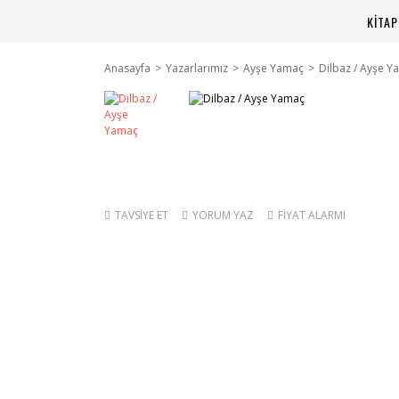
KİTA
Anasayfa
Yazarlarımız
Ayşe Yamaç
Dilbaz / Ayşe Y
TAVSİYE ET
YORUM YAZ
FİYAT ALARMI