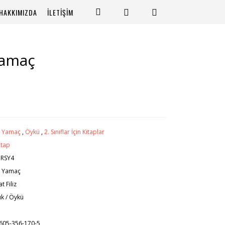
HAKKIMIZDA
İLETİŞİM
Yamaç
e Yamaç
,
Öykü
,
2. Sınıflar İçin Kitaplar
itap
NRSY4
e Yamaç
t Filiz
k / Öykü
605-356-170-5