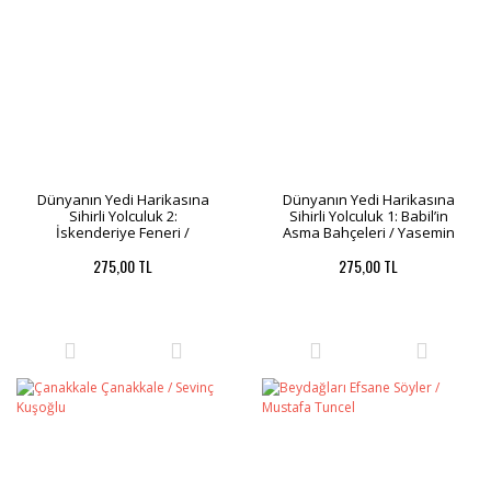
Dünyanın Yedi Harikasına
Dünyanın Yedi Harikasına
Sihirli Yolculuk 2:
Sihirli Yolculuk 1: Babil’in
İskenderiye Feneri /
Asma Bahçeleri / Yasemin
Yasemin Yücesoy Gündoğan
Yücesoy Gündoğan
275,00 TL
275,00 TL