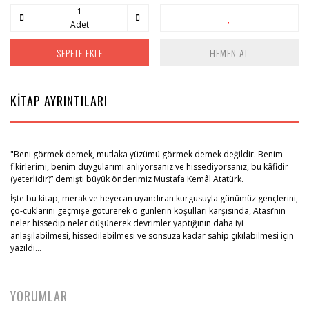
Adet
SEPETE EKLE
HEMEN AL
KİTAP AYRINTILARI
"Beni görmek demek, mutlaka yüzümü görmek demek değildir. Benim
fikirlerimi, benim duygularımı anlıyorsanız ve hissediyorsanız, bu kâfidir
(yeterlidir)” demişti büyük önderimiz Mustafa Kemâl Atatürk.
İşte bu kitap, merak ve heyecan uyandıran kurgusuyla günümüz gençlerini,
ço-cuklarını geçmişe götürerek o günlerin koşulları karşısında, Atası’nın
neler hissedip neler düşünerek devrimler yaptığının daha iyi
anlaşılabilmesi, hissedilebilmesi ve sonsuza kadar sahip çıkılabilmesi için
yazıldı…
YORUMLAR