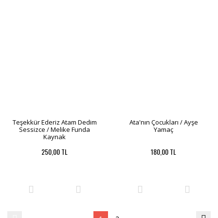
Teşekkür Ederiz Atam Dedim
Ata'nın Çocukları / Ayşe
Sessizce / Melike Funda
Yamaç
Kaynak
250,00 TL
180,00 TL